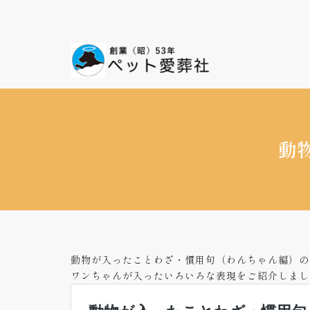
コ
ン
テ
ン
ツ
へ
ス
動
キ
ッ
プ
動物が入ったことわざ・慣用句（わんちゃん編）の
ワンちゃんが入ったいろいろな表現をご紹介しまし