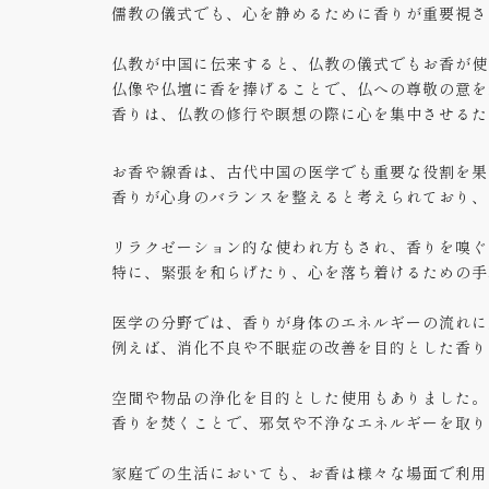
儒教の儀式でも、心を静めるために香りが重要視さ
仏教が中国に伝来すると、仏教の儀式でもお香が使
仏像や仏壇に香を捧げることで、仏への尊敬の意を
香りは、仏教の修行や瞑想の際に心を集中させるた
お香や線香は、古代中国の医学でも重要な役割を果
香りが心身のバランスを整えると考えられており、
リラクゼーション的な使われ方もされ、香りを嗅ぐ
特に、緊張を和らげたり、心を落ち着けるための手
医学の分野では、香りが身体のエネルギーの流れに
例えば、消化不良や不眠症の改善を目的とした香り
空間や物品の浄化を目的とした使用もありました。
香りを焚くことで、邪気や不浄なエネルギーを取り
家庭での生活においても、お香は様々な場面で利用