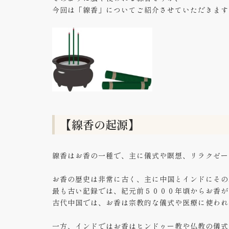
今回は「線香」についてご紹介させていただきます
【線香の起源】
線香はお香の一種で、主に儀式や瞑想、リラクゼー
お香の歴史は非常に古く、主に中国とインドにその
最も古い記録では、紀元前５０００年頃からお香が
古代中国では、お香は宗教的な儀式や医療に使われ
一方、インドではお香はヒンドゥー教や仏教の儀式