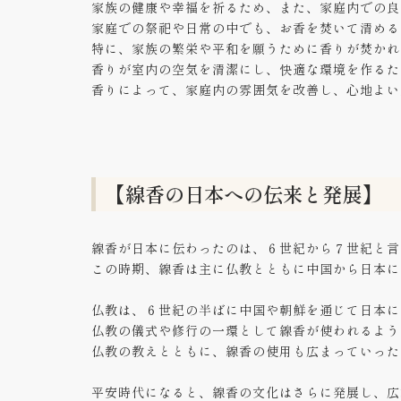
家族の健康や幸福を祈るため、また、家庭内での良
家庭での祭祀や日常の中でも、お香を焚いて清める
特に、家族の繁栄や平和を願うために香りが焚かれ
香りが室内の空気を清潔にし、快適な環境を作るた
香りによって、家庭内の雰囲気を改善し、心地よい
【線香の日本への伝来と発展】
線香が日本に伝わったのは、６世紀から７世紀と言
この時期、線香は主に仏教とともに中国から日本に
仏教は、６世紀の半ばに中国や朝鮮を通じて日本に
仏教の儀式や修行の一環として線香が使われるよう
仏教の教えとともに、線香の使用も広まっていった
平安時代になると、線香の文化はさらに発展し、広