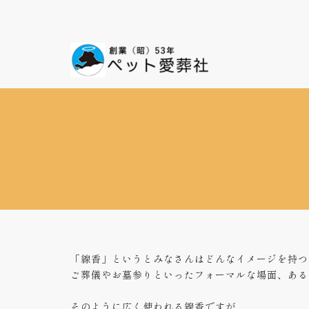
コ
ン
テ
ン
ツ
へ
ス
キ
ッ
プ
「線香」というとみなさんはどんなイメージを持つ
ご葬儀やお墓参りといったフォーマルな場面、ある
そのように広く使われる線香ですが、