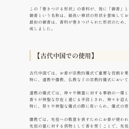
この「巻きつける形状」の香料が、後に「線香」と
線香という名称は、細長い棒状の形状を意味してお
最初の線香は、香料が巻きつけられた形状のため、
成しました。
【古代中国での使用】
古代中国では、お香が宗教的儀式で重要な役割を果
特に、道教や儒教、仏教などの宗教的儀式において
道教の儀式では、神々や精霊に対する奉納の一環と
香りが神聖な存在と通じる手段とされ、神々を迎え
特に、祭りや神聖な儀式の際に用いられ、儀式の雰
儒教では、先祖への敬意を表すためにお香が使われ
先祖の霊に対する供物として香を焚くことで、先祖