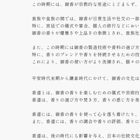
この時期には、線香が宗教的な用途にとどまらず、
貴族や皇族の間では、線香が日常生活や社交の一部
特に、宮廷での儀式や宴会、個人の修行などにおい
線香の香りが優雅さや上品さの象徴とされ、貴族社
また、この時期には線香の製造技術や香料の選び方
特に、香りのブレンドや香りを持続させるための技
これにより、線香の使い方がより洗練され、個々の
平安時代末期から鎌倉時代にかけて、線香の文化は
香道とは、線香の香りを楽しむための儀式や芸術的
香道は、香りの選び方や焚き方、香りの感じ方を美
香道には、線香の香りを使って心を落ち着けたり、
また、香道には、香りの調合や香りの評価、香りに
香道は、後の時代にも影響を与え、日本の伝統文化