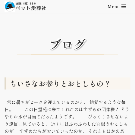
Menu
コ
ン
テ
ン
ブログ
ツ
へ
ス
キ
ッ
プ
ちいさなお参りとおとしもの？
常に暑さがピークを迎えているのかと、 錯覚するような毎
日。 この日霊苑に来てくれたのはすずめの団体様！ どう
やらお水が目当てだったようです。 びっくりさせないよ
う遠目に見ていると、 近くにはふわふわした羽根のおとしも
のが。 すずめたちがおいていったのか、 それともほかの鳥