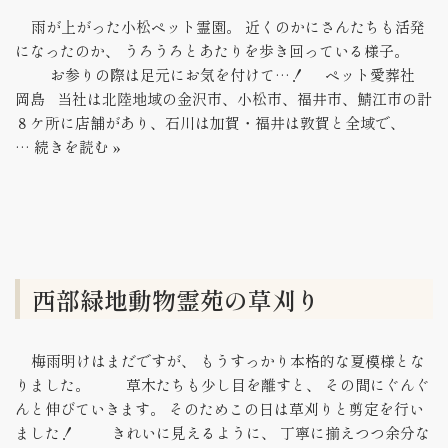
雨が上がった小松ペット霊園。 近くのかにさんたちも活発
になったのか、 うろうろとあたりを歩き回っている様子。
お参りの際は足元にお気を付けて…！ ペット愛葬社
岡島 当社は北陸地域の金沢市、小松市、福井市、鯖江市の計
８ケ所に店舗があり、石川は加賀・福井は敦賀と全域で、
…
続きを読む »
西部緑地動物霊苑の草刈り
梅雨明けはまだですが、 もうすっかり本格的な夏模様とな
りました。 草木たちも少し目を離すと、 その間にぐんぐ
んと伸びていきます。 そのためこの日は草刈りと剪定を行い
ました！ きれいに見えるように、 丁寧に揃えつつ余分な