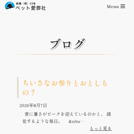
Menu
コ
ン
テ
ン
ブログ
ツ
へ
ス
キ
ッ
プ
ちいさなお参りとおとしも
の？
2026年8月7日
常に暑さがピークを迎えているのかと、 錯
覚するような毎日。 &nbs…
もっと見る