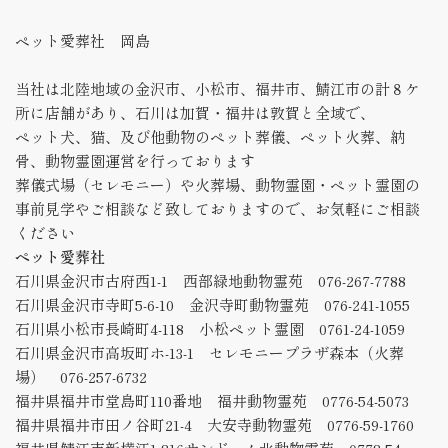
ペット愛葬社 岡島
当社は北陸地域の金沢市、小松市、福井市、鯖江市の計８ケ
所に店舗があり、石川は加賀・福井は敦賀と全域で、
ペット犬、猫、及び他動物のペット葬儀、ペット火葬、納
骨、動物霊園運営を行っております
葬儀式場（セレモニー）や火葬場、動物霊園・ペット霊園の
事前見学やご相談など致しておりますので、お気軽にご相談
ください
ペット愛葬社
石川県金沢市古府西1-1 西部緑地動物霊苑 076-267-7788
石川県金沢市寺町5-6-10 金沢寺町動物霊苑 076-241-1055
石川県小松市長崎町4-118 小松ペット霊園 0761-24-1059
石川県金沢市高坂町ホ-13-1 セレモニープラザ森本（火葬
場） 076-257-6732
福井県福井市堂島町110番地 福井動物霊苑 0776-54-5073
福井県福井市田ノ谷町21-4 大安寺動物霊苑 0776-59-1760