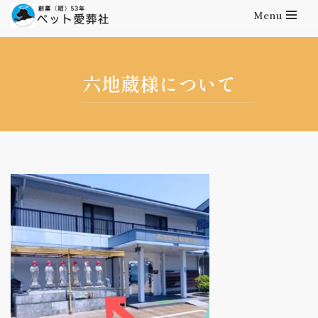
Menu
コ
ン
テ
六地蔵様について
ン
ツ
へ
ス
キ
ッ
プ