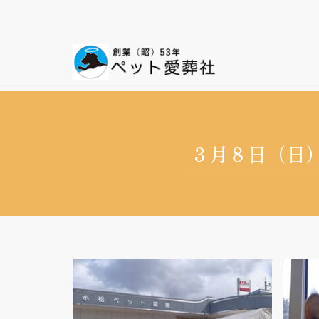
コ
ン
テ
ン
ツ
へ
ス
３月８日（日
キ
ッ
プ