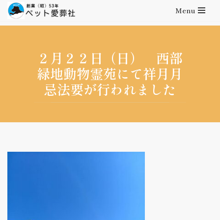
Menu
コ
ン
テ
２月２２日（日） 西部
ン
緑地動物霊苑にて祥月月
ツ
忌法要が行われました
へ
ス
キ
ッ
プ