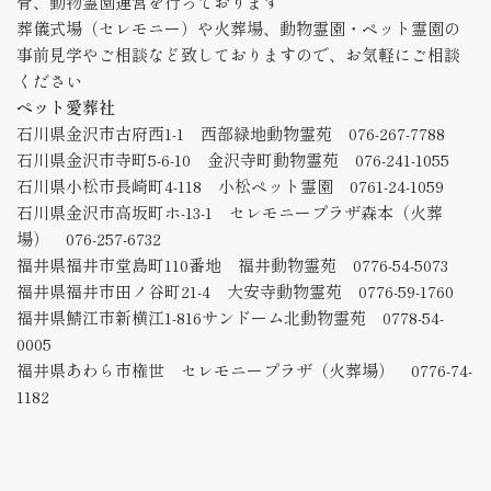
骨、動物霊園運営を行っております
葬儀式場（セレモニー）や火葬場、動物霊園・ペット霊園の
事前見学やご相談など致しておりますので、お気軽にご相談
ください
ペット愛葬社
石川県金沢市古府西1-1 西部緑地動物霊苑 076-267-7788
石川県金沢市寺町5-6-10 金沢寺町動物霊苑 076-241-1055
石川県小松市長崎町4-118 小松ペット霊園 0761-24-1059
石川県金沢市高坂町ホ-13-1 セレモニープラザ森本（火葬
場） 076-257-6732
福井県福井市堂島町110番地 福井動物霊苑 0776-54-5073
福井県福井市田ノ谷町21-4 大安寺動物霊苑 0776-59-1760
福井県鯖江市新横江1-816サンドーム北動物霊苑 0778-54-
0005
福井県あわら市権世 セレモニープラザ（火葬場） 0776-74-
1182