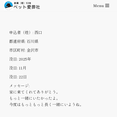
Menu
コ
ン
テ
申込者（姓）:
西口
ン
ツ
都道府県:
石川県
へ
市区町村:
金沢市
ス
キ
没日:
2025年
ッ
没日:
11月
プ
没日:
22日
メッセージ:
家に来てくれてありがとう。
もっと一緒にいたかったよ。
今度はもっともっと長く一緒にいようね。