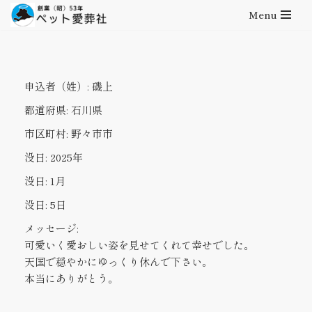
Menu
コ
ン
テ
申込者（姓）:
磯上
ン
ツ
都道府県:
石川県
へ
市区町村:
野々市市
ス
キ
没日:
2025年
ッ
没日:
1月
プ
没日:
5日
メッセージ:
可愛いく愛おしい姿を見せてくれて幸せでした。
天国で穏やかにゆっくり休んで下さい。
本当にありがとう。