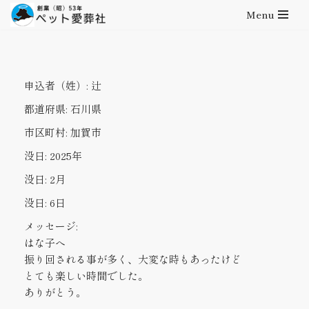
Menu
コ
ン
テ
申込者（姓）:
辻
ン
ツ
都道府県:
石川県
へ
市区町村:
加賀市
ス
キ
没日:
2025年
ッ
没日:
2月
プ
没日:
6日
メッセージ:
はな子へ
振り回される事が多く、大変な時もあったけど
とても楽しい時間でした。
ありがとう。